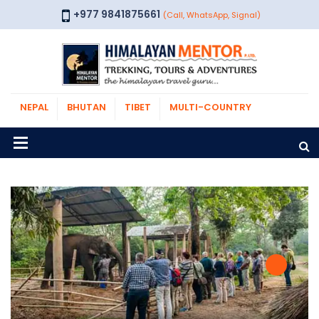
+977 9841875661
(Call, WhatsApp, Signal)
NEPAL
BHUTAN
TIBET
MULTI-COUNTRY